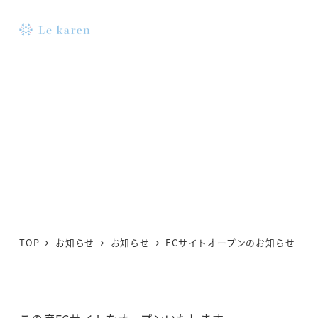
メ
イ
MENU
ン
コ
ECサイトオープンのお知らせ
ン
テ
カテゴリー
2025年12月16日
lekaren
お知らせ
ン
投稿日
著
ツ
者
へ
移
動
TOP
お知らせ
お知らせ
ECサイトオープンのお知らせ