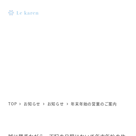
メ
イ
MENU
ン
コ
年末年始の営業のご案内
ン
テ
カテゴリー
2024年12月4日
lekaren
お知らせ
ン
投稿日
著
ツ
者
へ
移
動
TOP
お知らせ
お知らせ
年末年始の営業のご案内